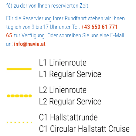
fé) zu der von Ihnen reser­vier­ten Zeit.
Für die Reser­vie­rung Ihrer Rund­fahrt ste­hen wir Ihnen
täg­lich von 9 bis 17 Uhr unter Tel.
+43 650 61 771
65
zur Ver­fü­gung. Oder schrei­ben Sie uns eine E‑Mail
an:
info@navia.at