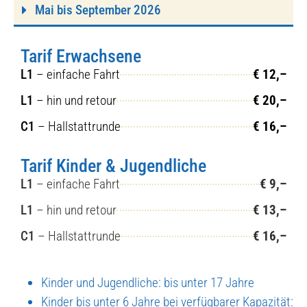
Mai bis Sep­tem­ber 2026
Tarif Erwachsene
L1
– ein­fa­che Fahrt
€ 12,–
L1
– hin und retour
€ 20,–
C1
– Hall­statt­run­de
€ 16,–
Tarif Kinder & Jugendliche
L1
– ein­fa­che Fahrt
€ 9,–
L1
– hin und retour
€ 13,–
C1
– Hall­statt­run­de
€ 16,–
Kin­der und Jugend­li­che: bis unter 17 Jah­re
Kin­der bis unter 6 Jah­re bei ver­füg­ba­rer Kapa­zi­tät: