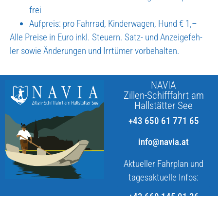
frei
Auf­preis: pro Fahr­rad, Kin­der­wa­gen, Hund € 1,–
Alle Prei­se in Euro inkl. Steu­ern. Satz- und Anzei­ge­feh­
ler sowie Ände­run­gen und Irr­tü­mer vor­be­hal­ten.
NAVIA
Zillen-Schifffahrt am
Hallstätter See
+43 650 61 771 65
info@navia.at
Aktueller Fahrplan und
tagesaktuelle Infos:
+43 660 145 01 26