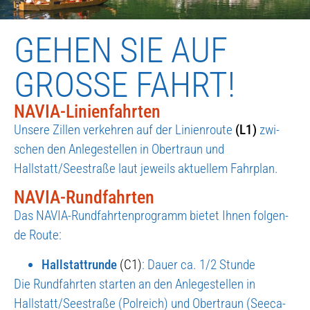
GEHEN SIE AUF
GROSSE FAHRT!
NAVIA-Linienfahrten
Unse­re Zil­len ver­keh­ren auf der Lini­en­rou­te
(L1)
zwi­
schen den Anle­ge­stel­len in Ober­traun und
Hallstatt/Seestraße laut jeweils aktu­el­lem Fahr­plan.
NAVIA-Rundfahrten
Das NAVIA-Rund­fahr­ten­pro­gramm bie­tet Ihnen fol­gen­
de Rou­te:
Hall­statt­run­de
(C1)
: Dau­er ca. 1/2 Stun­de
Die Rund­fahr­ten star­ten an den Anle­ge­stel­len in
Hallstatt/Seestraße (Pol­reich) und Ober­traun (See­ca­