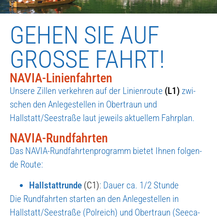
GEHEN SIE AUF
GROSSE FAHRT!
NAVIA-Linienfahrten
Unse­re Zil­len ver­keh­ren auf der Lini­en­rou­te
(L1)
zwi­
schen den Anle­ge­stel­len in Ober­traun und
Hallstatt/Seestraße laut jeweils aktu­el­lem Fahr­plan.
NAVIA-Rundfahrten
Das NAVIA-Rund­fahr­ten­pro­gramm bie­tet Ihnen fol­gen­
de Rou­te:
Hall­statt­run­de
(C1)
: Dau­er ca. 1/2 Stun­de
Die Rund­fahr­ten star­ten an den Anle­ge­stel­len in
Hallstatt/Seestraße (Pol­reich) und Ober­traun (See­ca­