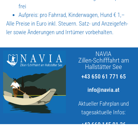
frei
Auf­preis: pro Fahr­rad, Kin­der­wa­gen, Hund € 1,–
Alle Prei­se in Euro inkl. Steu­ern. Satz- und Anzei­ge­feh­
ler sowie Ände­run­gen und Irr­tü­mer vor­be­hal­ten.
NAVIA
Zillen-Schifffahrt am
Hallstätter See
+43 650 61 771 65
info@navia.at
Aktueller Fahrplan und
tagesaktuelle Infos:
+43 660 145 01 26