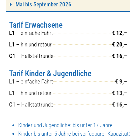
Mai bis Sep­tem­ber 2026
Tarif Erwachsene
L1
– ein­fa­che Fahrt
€ 12,–
L1
– hin und retour
€ 20,–
C1
– Hall­statt­run­de
€ 16,–
Tarif Kinder & Jugendliche
L1
– ein­fa­che Fahrt
€ 9,–
L1
– hin und retour
€ 13,–
C1
– Hall­statt­run­de
€ 16,–
Kin­der und Jugend­li­che: bis unter 17 Jah­re
Kin­der bis unter 6 Jah­re bei ver­füg­ba­rer Kapa­zi­tät: