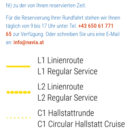
fé) zu der von Ihnen reser­vier­ten Zeit.
Für die Reser­vie­rung Ihrer Rund­fahrt ste­hen wir Ihnen
täg­lich von 9 bis 17 Uhr unter Tel.
+43 650 61 771
65
zur Ver­fü­gung. Oder schrei­ben Sie uns eine E‑Mail
an:
info@navia.at